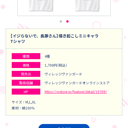
【イジらないで、長瀞さん】描き起こしミニキャラ
Tシャツ
種類
4種
価格
1,700円（税込）
発売元
ヴィレッジヴァンガード
取扱店舗
ヴィレッジヴァンガードオンラインストア
HP
https://vvstore.jp/feature/detail/19709/
サイズ：M,L,XL
素材：綿100％