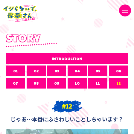
INTRO
DUCTION
01
02
03
04
05
06
07
08
09
10
11
12
#12
じゃあ…本番にふさわしいことしちゃいます？