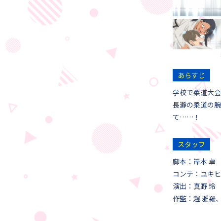
あらすじ
学校で柔道大会
長瀞の柔道の腕
て……！
スタッフ
脚本：岸本 卓
コンテ：ユキヒ
演出：真野 玲
作監：趙 雅羅、