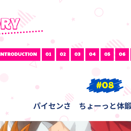
INTRODUCTION
01
02
03
04
05
06
#08
パイセンさ ちょーっと体