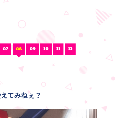
07
08
09
10
11
12
鍛えてみねぇ？