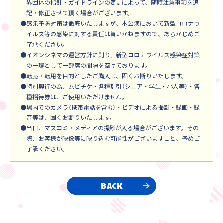
界団体の指針・ガイドラインの変更によって、随時注意事項を追
記・修正させて頂く場合がございます。
●感染予防対策は徹底いたしますが、本公演において新型コロナウ
イルス等の感染に対する責任は負いかねますので、あらかじめご
了承ください。
●イオンシネマの運営方針に則り、新型コロナウイルス感染症対策
の一環として一部席の間隔を空けております。
●転売・転用を目的としたご購入は、固くお断りいたします。
●特別興行の為、ムビチケ・各種割引（シニア・学生・小人等）・各
種招待券は、ご使用いただけません。
●場内でのカメラ（携帯電話を含む）・ビデオによる撮影・録画・録
音等は、固くお断りいたします。
●当日、マスコミ・メディアの撮影が入る場合がございます。その
際、お客様が映像等に映り込む可能性がございますこと、予めご
了承ください。
BACK