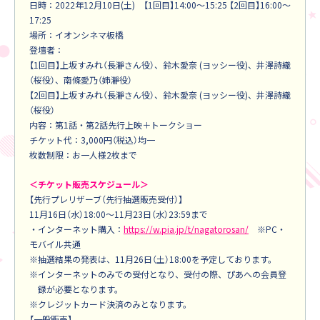
日時：2022年12月10日(土) 【1回目】14:00～15:25 【2回目】16:00～
17:25
場所：イオンシネマ板橋
登壇者：
【1回目】上坂すみれ（長瀞さん役）、鈴木愛奈 (ヨッシー役)、井澤詩織
（桜役）、南條愛乃（姉瀞役）
【2回目】上坂すみれ（長瀞さん役）、鈴木愛奈 (ヨッシー役)、井澤詩織
（桜役）
内容：第1話・第2話先行上映＋トークショー
チケット代：3,000円（税込）均一
枚数制限：お一人様2枚まで
＜チケット販売スケジュール＞
【先行プレリザーブ（先行抽選販売受付）】
11月16日（水）18:00～11月23日（水）23:59まで
・インターネット購入：
https://w.pia.jp/t/nagatorosan/
※PC・
モバイル共通
※抽選結果の発表は、11月26日（土）18:00を予定しております。
※インターネットのみでの受付となり、受付の際、ぴあへの会員登
録が必要となります。
※クレジットカード決済のみとなります。
【一般販売】