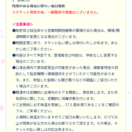
残席がある場合に限り、後日発表
※チケット完売の為、一般販売の実施はございません。
＜注意事項＞
●政府及び自治体から営業時間短縮等の要請が出た場合は、開場/開
演時間が変更となる場合がございます。
●時間変更に伴う、チケット払い戻しは受付いたしかねます。あら
かじめご了承ください。
●内容はすべて予定です。登壇者及び内容は、予告なしに変更する
場合がございます。
●公演会場内で感染症発生の可能性があった場合、接触者特定の目
的として指定機関へ情報提供をさせていただく可能性がありま
す。また、参加した皆様にも聞き取りなどの調査にご協力いただ
く場合がございます。
●開演中は定期的に会場内のドアを開放し、換気致します。また共
有部分に関しては、定期的に消毒作業を行います。
※ご出発前に必ず検温を実施し、37.5 度未満であることをご確認の
うえ、ご来場ください。
入場時に検温を行いますのでご協力お願いいたします。37.5℃以
上の発熱がある方の入場はお断りさせて頂きます。その場合、チ
ケットの払い戻しは対応出来ません。