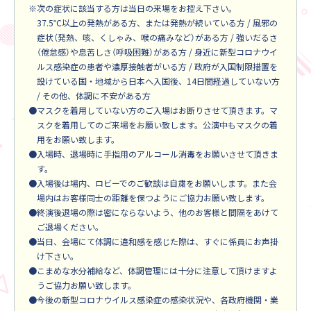
※次の症状に該当する方は当日の来場をお控え下さい。
37.5℃以上の発熱がある方、または発熱が続いている方 / 風邪の
症状（発熱、咳、くしゃみ、喉の痛みなど）がある方 / 強いだるさ
（倦怠感）や息苦しさ（呼吸困難）がある方 / 身近に新型コロナウイ
ルス感染症の患者や濃厚接触者がいる方 / 政府が入国制限措置を
設けている国・地域から日本へ入国後、14日間経過していない方
/ その他、体調に不安がある方
●マスクを着用していない方のご入場はお断りさせて頂きます。マ
スクを着用してのご来場をお願い致します。公演中もマスクの着
用をお願い致します。
●⼊場時、退場時に⼿指⽤のアルコール消毒をお願いさせて頂きま
す。
●入場後は場内、ロビーでのご歓談は⾃粛をお願いします。また会
場内はお客様同士の距離を保つようにご協力お願い致します。
●終演後退場の際は密にならないよう、他のお客様と間隔をあけて
ご退場ください。
●当日、会場にて体調に違和感を感じた際は、すぐに係員にお声掛
け下さい。
●こまめな水分補給など、体調管理には十分に注意して頂けますよ
うご協力お願い致します。
●今後の新型コロナウイルス感染症の感染状況や、各政府機関・業