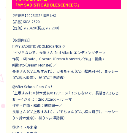
「MY SADISTIC ADOLESCENCE♡」
【発売日】2023年2月8日（水）
【品番】KICA-2620
【定価】￥2,420（税抜￥2,200）
【収録内容】
①MY SADISTIC ADOLESCENCE♡
「イジらないで、長瀞さん 2nd Attack」エンディングテーマ
作詞：Kijibato、Cocoro.（Dream Monster）／作曲・編曲：
Kijibato（Dream Monster）／
長瀞さん（CV.上坂すみれ）、ガモちゃん（CV.小松未可子）、ヨッシー
（CV.鈴木愛奈）、桜（CV.井澤詩織）
②After School Easy Go！
「上坂すみれ×鈴木愛奈のTVアニメ『イジらないで、長瀞さん』らじ
お ～イジらじ！2nd Attack～」テーマ
作詞・作曲・編曲：鶴﨑輝一／
長瀞さん（CV.上坂すみれ）、ガモちゃん（CV.小松未可子）、ヨッシー
（CV.鈴木愛奈）、桜（CV.井澤詩織）
③タイトル未定