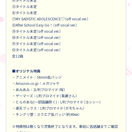
④タイトル未定
⑤タイトル未定
⑥タイトル未定
⑦MY SADISTIC ADOLESCENCE♡（off vocal ver.）
⑧After School Easy Go！（off vocal ver.）
⑨タイトル未定（off vocal ver.）
⑩タイトル未定（off vocal ver.）
⑪タイトル未定（off vocal ver.）
⑫タイトル未定（off vocal ver.）
全12曲
■オリジナル特典
・アニメイト：56mm缶バッジ
・Amazon.co.jp：メガジャケ
・あみあみ：2L判ブロマイド（桜）
・ゲーマーズ：L判ブロマイド（長瀞さん）
・とらのあな(一部店舗除く)：L判ブロマイド（ヨッシー）
・楽天ブックス：L判ブロマイド（ガモちゃん）
・キンクリ堂：スクエア缶バッジ（約40㎜）
※特典物は無くなり次第終了となります。事前に各店舗までご確認