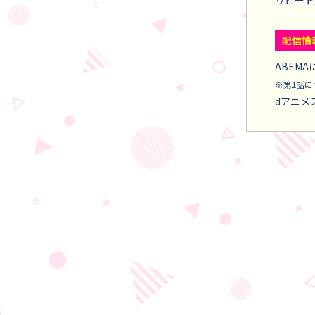
リピート
配信情
ABEM
※第1話につ
dアニメ