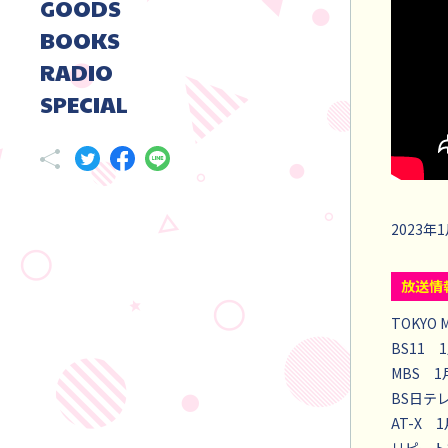
GOODS
BOOKS
RADIO
SPECIAL
2023年
放送情
TOKYO
BS11 
MBS 1
BS日テレ
AT-X 