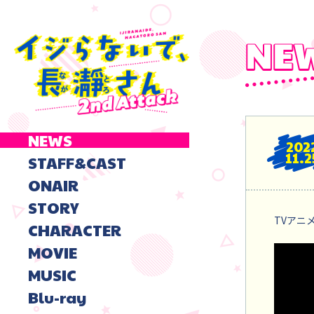
NEWS
202
11.2
STAFF&CAST
ONAIR
STORY
TVアニメ
CHARACTER
MOVIE
MUSIC
Blu-ray