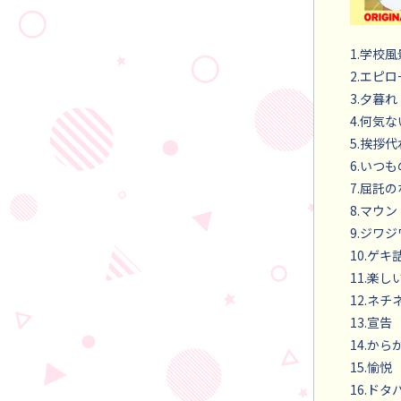
1.学校風
2.エピ
3.夕暮れ
4.何気
5.挨拶
6.いつ
7.屈託
8.マウン
9.ジワ
10.ゲキ
11.楽
12.ネ
13.宣告
14.から
15.愉悦
16.ドタ