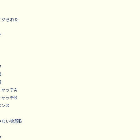
たイジられた
フ
ホ
感
感
キャッチA
キャッチB
ペンス
託のない笑顔B
み