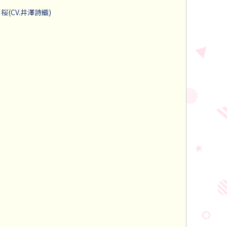
桜(CV.井澤詩織)