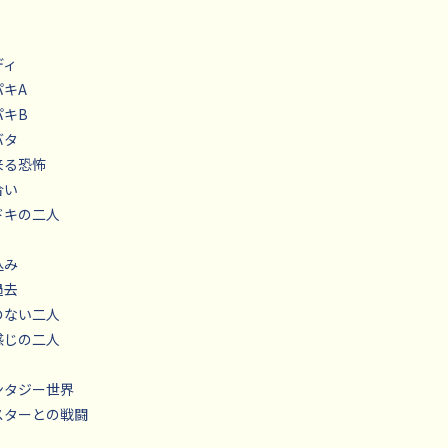
ディ
パキA
パキB
バタ
り来る恐怖
合い
キドキの二人
込み
過去
話のない二人
い感じの二人
ァンタジー世界
ンスターとの戦闘