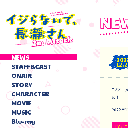
NEWS
202
12.2
STAFF&CAST
ONAIR
STORY
TVアニ
CHARACTER
た！
MOVIE
2022年
MUSIC
Blu-ray
TVア