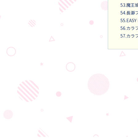
53.魔王
54.長
55.EASY 
56.カラフ
57.カラフ