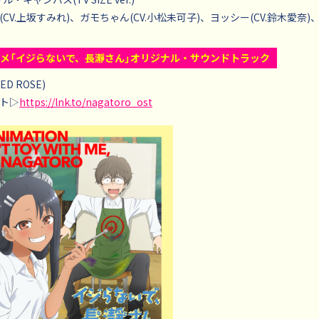
CV.上坂すみれ)、ガモちゃん(CV.小松未可子)、ヨッシー(CV.鈴木愛奈)、
ニメ「イジらないで、長瀞さん」オリジナル・サウンドトラック
ED ROSE)
ト▷
https://lnk.to/nagatoro_ost