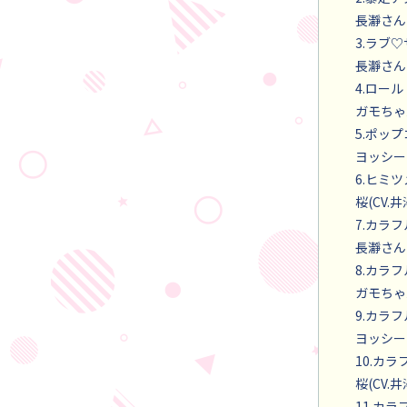
長瀞さん(
3.ラブ
長瀞さん(
4.ロール
ガモちゃん
5.ポッ
ヨッシー(
6.ヒミ
桜(CV.
7.カラ
長瀞さん(
8.カラ
ガモちゃん
9.カラ
ヨッシー(
10.カ
桜(CV.
11.カラフ