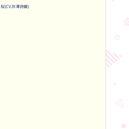
桜(CV.井澤詩織)