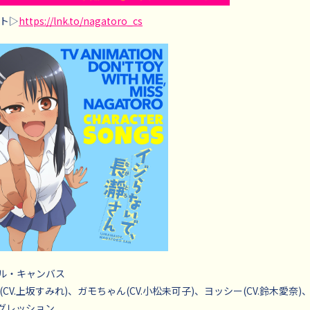
ト▷
https://lnk.to/nagatoro_cs
フル・キャンバス
CV.上坂すみれ)、ガモちゃん(CV.小松未可子)、ヨッシー(CV.鈴木愛奈)、
アグレッション