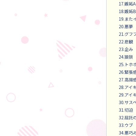
17.嫉妬A
18.嫉妬B
19.ま
20.悪夢
21.グフ
22.悲観
23.企み
24.狼狽
25.トホ
26.緊張
27.高揚
28.アイ
29.アイ
30.サス
31.切迫
32.屈
33.ウブ
34.悪巧