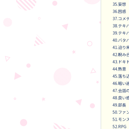
35.妄想
36.困惑
37.コメ
38.テキ
39.テキ
40.バタ
41.迫
42.睨み
43.ド
44.熱意
45.落ち
46.暗い
47.会
48.良
49.部長
50.フ
51.モ
52.RPG