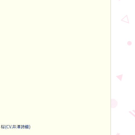
桜(CV.井澤詩織)