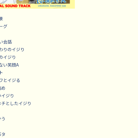
景
ローグ
ない会話
代わりのイジり
ものイジり
のない笑顔A
ト
ジワとイジる
詰め
しいイジり
チネチとしたイジり
かう
バタ