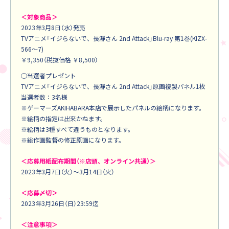
＜対象商品＞
2023年3月8日（水）発売
TVアニメ「イジらないで、長瀞さん 2nd Attack」Blu-ray 第1巻(KIZX-
566～7)
￥9,350（税抜価格 ￥8,500）
○当選者プレゼント
TVアニメ「イジらないで、長瀞さん 2nd Attack」原画複製パネル1枚
当選者数：3名様
※ゲーマーズAKIHABARA本店で展示したパネルの絵柄になります。
※絵柄の指定は出来かねます。
※絵柄は3種すべて違うものとなります。
※総作画監督の修正原画になります。
＜応募用紙配布期間（※店頭、オンライン共通）＞
2023年3月7日（火）～3月14日（火）
＜応募〆切＞
2023年3月26日（日）23:59迄
＜注意事項＞