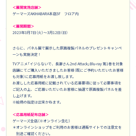
＜展開実施店舗＞
ゲーマーズAKIHABARA本店5F フロア内
＜展開期間＞
2023年3月7日（火）～3月12日（日）
さらに、パネル展で展示した原画複製パネルのプレゼントキャンペ
ーンも実施決定！
TVアニメ「イジらないで、長瀞さん2nd Attack」Blu-ray 第1巻を対象
店舗にてご購入いただきましたお客様（既にご予約いただいたお客様
も対象）に応募用紙をお渡し致します。
お渡しした応募用紙に記載されている応募要項に従って必要事項を
ご記入の上、ご応募いただいたお客様に抽選で原画複製パネルを差
し上げます。
※絵柄の指定は出来かねます。
＜応募用紙配布店舗＞
ゲーマーズ全店（※オンライン含む）
＊オンラインショップをご利用のお客様は通販サイトでの注意文を
別途ご確認ください。