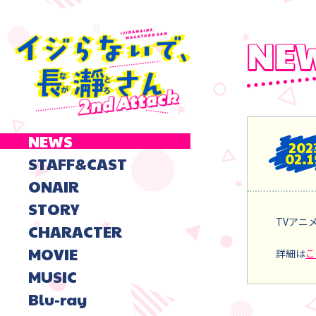
NEWS
202
02.1
STAFF&CAST
ONAIR
STORY
TVアニ
CHARACTER
MOVIE
詳細は
こ
MUSIC
Blu-ray