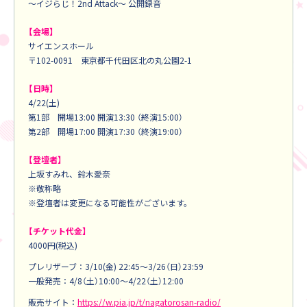
～イジらじ！2nd Attack～ 公開録音
【会場】
サイエンスホール
〒102-0091 東京都千代田区北の丸公園2-1
【日時】
4/22(土)
第1部 開場13:00 開演13:30 （終演15:00）
第2部 開場17:00 開演17:30 （終演19:00）
【登壇者】
上坂すみれ、鈴木愛奈
※敬称略
※登壇者は変更になる可能性がございます。
【チケット代金】
4000円(税込)
プレリザーブ：3/10(金) 22:45～3/26（日）23:59
一般発売：4/8（土）10:00～4/22（土）12:00
販売サイト：
https://w.pia.jp/t/nagatorosan-radio/