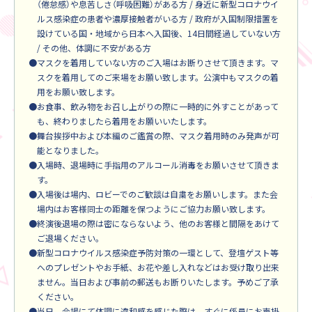
（倦怠感）や息苦しさ（呼吸困難）がある方 / 身近に新型コロナウイ
ルス感染症の患者や濃厚接触者がいる方 / 政府が入国制限措置を
設けている国・地域から日本へ入国後、14日間経過していない方
/ その他、体調に不安がある方
●マスクを着用していない方のご入場はお断りさせて頂きます。マ
スクを着用してのご来場をお願い致します。公演中もマスクの着
用をお願い致します。
●お食事、飲み物をお召し上がりの際に一時的に外すことがあって
も、終わりましたら着用をお願いいたします。
●舞台挨拶中および本編のご鑑賞の際、マスク着用時のみ発声が可
能となりました。
●⼊場時、退場時に⼿指⽤のアルコール消毒をお願いさせて頂きま
す。
●入場後は場内、ロビーでのご歓談は⾃粛をお願いします。また会
場内はお客様同士の距離を保つようにご協力お願い致します。
●終演後退場の際は密にならないよう、他のお客様と間隔をあけて
ご退場ください。
●新型コロナウイルス感染症予防対策の一環として、登壇ゲスト等
へのプレゼントやお手紙、お花や差し入れなどはお受け取り出来
ません。当日および事前の郵送もお断りいたします。予めご了承
ください。
●当日、会場にて体調に違和感を感じた際は、すぐに係員にお声掛