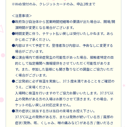
※Web受付のみ、クレジットカードのみ、申込2枚まで
＜注意事項＞
●政府及び自治体から営業時間短縮等の要請が出た場合は、開場/開
演時間が変更となる場合がございます。
●時間変更に伴う、チケット払い戻しは受付いたしかねます。あら
かじめご了承ください。
●内容はすべて予定です。登壇者及び内容は、予告なしに変更する
場合がございます。
●公演会場内で感染症発生の可能性があった場合、接触者特定の目
的として指定機関へ情報提供をさせていただく可能性がありま
す。また、参加した皆様にも聞き取りなどの調査にご協力いただ
く場合がございます。
●ご出発前に必ず検温を実施し、37.5 度未満であることをご確認の
うえ、ご来場ください。
入場時に検温を行いますのでご協力お願いいたします。37.5℃以
上の発熱がある方の入場はお断りさせて頂きます。その場合、チ
ケットの払い戻しは対応出来ません。
●次の症状に該当する方は当日の来場をお控え下さい。
37.5℃以上の発熱がある方、または発熱が続いている方 / 風邪の
症状（発熱、咳、くしゃみ、喉の痛みなど）がある方 / 強いだるさ