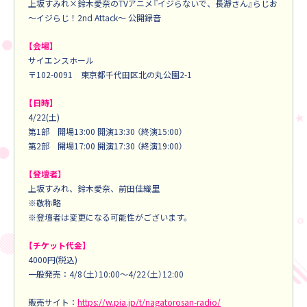
上坂すみれ×鈴木愛奈のTVアニメ『イジらないで、長瀞さん』らじお
～イジらじ！2nd Attack～ 公開録音
【会場】
サイエンスホール
〒102-0091 東京都千代田区北の丸公園2-1
【日時】
4/22(土)
第1部 開場13:00 開演13:30 （終演15:00）
第2部 開場17:00 開演17:30 （終演19:00）
【登壇者】
上坂すみれ、鈴木愛奈、前田佳織里
※敬称略
※登壇者は変更になる可能性がございます。
【チケット代金】
4000円(税込)
一般発売：4/8（土）10:00～4/22（土）12:00
販売サイト：
https://w.pia.jp/t/nagatorosan-radio/