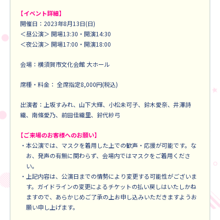
【イベント詳細】
開催日：2023年8月13日(日)
＜昼公演＞ 開場13:30・開演14:30
＜夜公演＞ 開場17:00・開演18:00
会場：横須賀市文化会館 大ホール
席種・料金： 全席指定8,000円(税込)
出演者：上坂すみれ、山下大輝、小松未可子、鈴木愛奈、井澤詩
織、南條愛乃、前田佳織里、鈴代紗弓
【ご来場のお客様へのお願い】
・本公演では、マスクを着用した上での歓声・応援が可能です。な
お、発声の有無に関わらず、会場内ではマスクをご着用くださ
い。
・上記内容は、公演日までの情勢により変更する可能性がございま
す。ガイドラインの変更によるチケットの払い戻しはいたしかね
ますので、あらかじめご了承の上お申し込みいただきますようお
願い申し上げます。