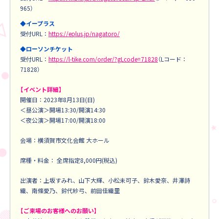
965）
◆イープラス
受付URL：
https://eplus.jp/nagatoro/
◆ローソンチケット
受付URL：
https://l-tike.com/order/?gLcode=71828
（Lコード：
71828）
【イベント詳細】
開催日：2023年8月13日(日)
＜昼公演＞開場13:30/開演14:30
＜夜公演＞開場17:00/開演18:00
会場：横須賀市文化会館 大ホール
席種・料金： 全席指定8,000円(税込)
出演者：上坂すみれ、山下大輝、小松未可子、鈴木愛奈、井澤詩
織、南條愛乃、鈴代紗弓、前田佳織里
【ご来場のお客様へのお願い】